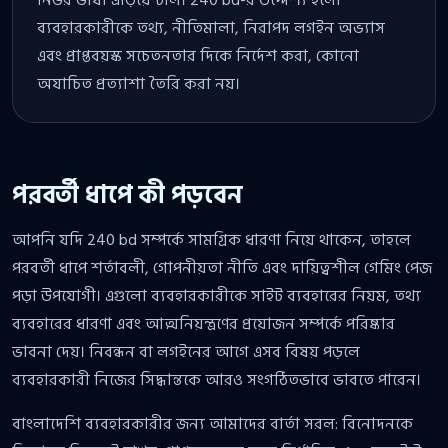
নির্ভর ভাষা এড়িয়ে চলি। 240 bd-র উদ্দেশ্য হলো
ব্যবহারকারীকে তথ্য, নীতিমালা, নিরাপদ লগইন অভ্যাস
এবং প্রাপ্তবয়স্ক সচেতনতার দিকে নির্দেশ করা, কোনো
অযাচিত প্রত্যাশা তৈরি করা নয়।
পরবর্তী ধাপে কী পড়বেন
আপনি যদি 240 bd সম্পর্কে সামগ্রিক ধারণা নিয়ে থাকেন, তাহলে
পরবর্তী ধাপে শর্তাবলী, গোপনীয়তা নীতি এবং দায়িত্বশীল গেমিং পেজ
পড়া উপযোগী। এগুলো ব্যবহারকারীকে সাইট ব্যবহারের নিয়ম, তথ্য
ব্যবহারের ধারণা এবং আত্মনিয়ন্ত্রণের প্রয়োজন সম্পর্কে পরিষ্কার
ভাবনা দেয়। নিবন্ধন বা লগইনের আগে এসব বিষয় পড়লে
ব্যবহারকারী নিজের সিদ্ধান্তকে আরও সংগঠিতভাবে ভাবতে পারেন।
বাংলাদেশি ব্যবহারকারীর জন্য আমাদের বার্তা সরল: বিনোদনকে