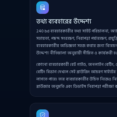
তথ্য ব্যবহারের উদ্দেশ্য
240 bd ব্যবহারকারীর তথ্য সাইট পরিচালনা, অ্য
সহায়তা, পছন্দ সংরক্ষণ, নিরাপত্তা পর্যবেক্ষণ, প্রযু
ব্যবহারকারীর অভিজ্ঞতা সহজ করার জন্য বিবেচনা
উদ্দেশ্য নীতিমালা অনুযায়ী সীমিত ও কার্যকরী হ
কোনো ব্যবহারকারী বেট গাইড, অনলাইন বেটিং, গেম
বেটিং বিভাগ দেখলে সেই ব্রাউজিং আচরণ সাইটে
লাগতে পারে। তবে ব্যবহারকারীর উচিত নিজেও নিয
ব্রাউজার অনুমতি এবং ডিভাইস নিরাপত্তা পরীক্ষা 