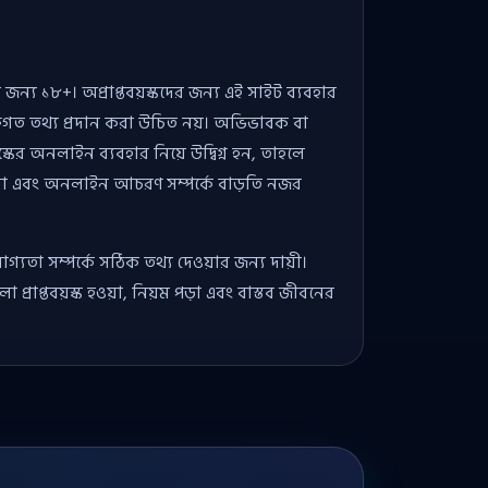
র জন্য ১৮+। অপ্রাপ্তবয়স্কদের জন্য এই সাইট ব্যবহার
তিগত তথ্য প্রদান করা উচিত নয়। অভিভাবক বা
্কের অনলাইন ব্যবহার নিয়ে উদ্বিগ্ন হন, তাহলে
 সীমা এবং অনলাইন আচরণ সম্পর্কে বাড়তি নজর
্যতা সম্পর্কে সঠিক তথ্য দেওয়ার জন্য দায়ী।
ো প্রাপ্তবয়স্ক হওয়া, নিয়ম পড়া এবং বাস্তব জীবনের