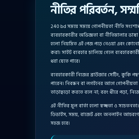
নীতির পরিবর্তন, সম্ম
240 bd সময়ে সময়ে গোপনীয়তা নীতি সংশোধন
ব্যবহারকারীর অভিজ্ঞতা বা নীতিমালার ভাষা আর
হলো নিয়মিত এই পেজ পড়ে নেওয়া এবং কোনো প
করা। সাইট ব্যবহার চালিয়ে গেলে ব্যবহারকারী
ধরা যেতে পারে।
ব্যবহারকারী নিজের ব্রাউজার সেটিং, কুকি পছন্দ
পারেন। নিবন্ধন বা লগইনের আগে গোপনীয়তা ন
তাড়াহুড়ো করতে বলে না; বরং ধীরে পড়া, নিজ
এই নীতির মূল বার্তা হলো স্বচ্ছতা ও সচেতনতা।
ডিভাইস, সময়, বাজেট এবং অনলাইন আচরণের 
সহজ হবে।