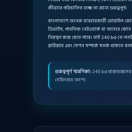
কীভাবে পরিচালিত হচ্ছে তা জানা গুরুত্বপূর্ণ।
বাংলাদেশে অনেক ব্যবহারকারী মোবাইল ফোন 
ডিভাইস, পাবলিক নেটওয়ার্ক বা অন্যের ফোন
নিয়ন্ত্রণ কমে যেতে পারে। তাই 240 bd-তে 
ব্রাউজার এবং সেশন সম্পর্কে সতর্ক থাকতে বলা
গুরুত্বপূর্ণ স্মরণিকা:
240 bd প্রাপ্তবয়স্কদ
গেমিংয়ের অংশ।