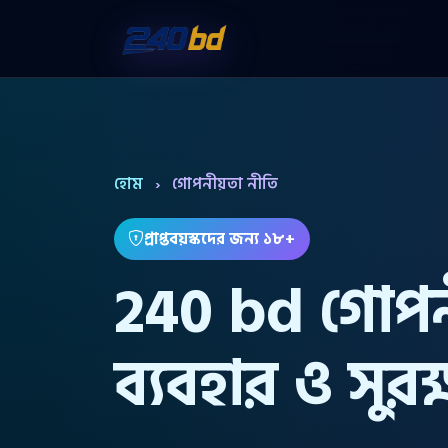
হোম
›
গোপনীয়তা নীতি
প্রাপ্তবয়স্কদের জন্য ১৮+
240 bd গোপনী
ব্যবহার ও সুরক