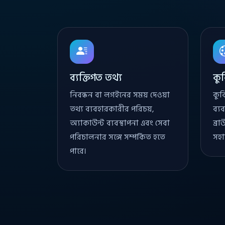
ব্যক্তিগত তথ্য
কু
নিবন্ধন বা লগইনের সময় দেওয়া
কুক
তথ্য ব্যবহারকারীর পরিচয়,
ব্য
অ্যাকাউন্ট ব্যবস্থাপনা এবং সেবা
ব্র
পরিচালনার সঙ্গে সম্পর্কিত হতে
সহা
পারে।