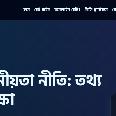
হোম
বেট গাইড
অনলাইন বেটিং
বিডি প্ল্যাটফর্ম
গ
য়তা নীতি: তথ্য
্ষা