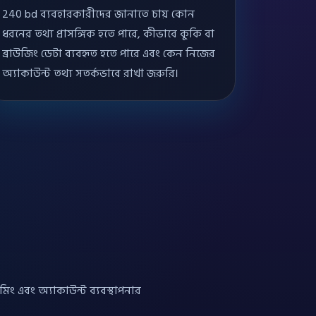
240 bd ব্যবহারকারীদের জানাতে চায় কোন
ধরনের তথ্য প্রাসঙ্গিক হতে পারে, কীভাবে কুকি বা
ব্রাউজিং ডেটা ব্যবহৃত হতে পারে এবং কেন নিজের
অ্যাকাউন্ট তথ্য সতর্কভাবে রাখা জরুরি।
িং এবং অ্যাকাউন্ট ব্যবস্থাপনার