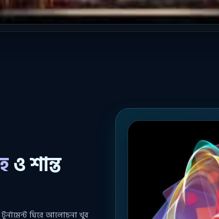
রহ
ও শান্ত
 টুর্নামেন্ট ঘিরে আলোচনা খুব