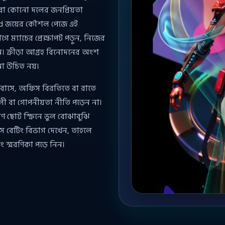
্ড, বা কোনো দলের জনপ্রিয়তা
0 bd জয়ের কৌশল পেজে এই
 ম্যাচের প্রেক্ষাপট পড়ুন, নিজের
 ক্রীড়া আগ্রহ বিনোদনের অংশ
ানো উচিত নয়।
য। বাসে, অফিস বিরতিতে বা রাতে
লী বা গোপনীয়তা নীতি পড়েন না।
ণ ছোট স্ক্রিনে ভুল বোঝাবুঝি
স বেটিং বিভাগ দেখেন, তাহলে
ং স্মরণিকা পড়ে নিন।