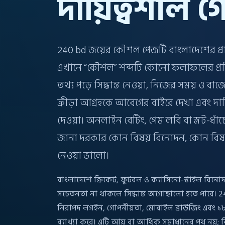
দায়িত্বশীল গ
240 bd জয়ের কৌশল পেজটি বাংলাদেশের প্রাপ্
এখানে “কৌশল” শব্দটি কোনো ফলাফলের প্রতি
তথ্য পড়ে সিদ্ধান্ত নেওয়া, নিজের সময় ও বাজে
ক্রীড়া আগ্রহকে আবেগের বাইরে দেখা এবং দায
দেওয়া। অনলাইন বেটিং, গেম লবি বা স্লট-ধ
জানা দরকার কোন বিষয় বিনোদন, কোন বিষয
নেওয়া ভালো।
বাংলাদেশে ক্রিকেট, ফুটবল ও ক্যাসিনো-স্টাইল বিনোদন 
সচেতনতা না থাকলে সিদ্ধান্ত অগোছালো হতে পারে। 24
নিরাপদ লগইন, গোপনীয়তা, মোবাইল ব্রাউজিং এবং ১৮+ প
ব্যাখ্যা করে। এটি আয় বা আর্থিক সমাধানের পথ নয়;