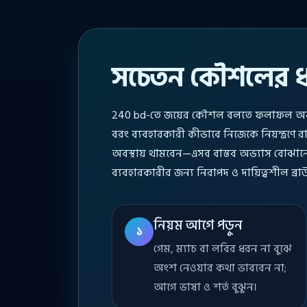
সচেতন কৌশলের ধাপ
240 bd-তে জয়ের কৌশল বলতে ফলাফল অনুম
বরং ব্যবহারকারী কীভাবে নিজেকে নিয়ন্ত্রণ
অবস্থায় থামবেন—এসব বাস্তব অভ্যাস বোঝানো হ
ব্যবহারকারীর জন্য নিরাপদ ও দায়িত্বশীল ব্র
নিয়ম আগে পড়ুন
১
গেম, ম্যাচ বা লবির ধরন না বুঝে
অংশ নেওয়ার কথা ভাববেন না;
আগে ভাষা ও শর্ত বুঝুন।