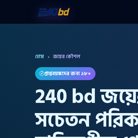
হোম
›
জয়ের কৌশল
প্রাপ্তবয়স্কদের জন্য ১৮+
240 bd জয়
সচেতন পরিকল