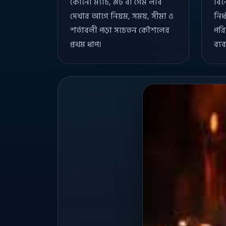
কোনো ম্যাচ, স্লট বা গেম লবি
বিন
দেখার আগে নিয়ম, সময়, সীমা ও
নির
শর্তাবলী পড়া সচেতন কৌশলের
পরি
প্রথম ধাপ।
ব্য