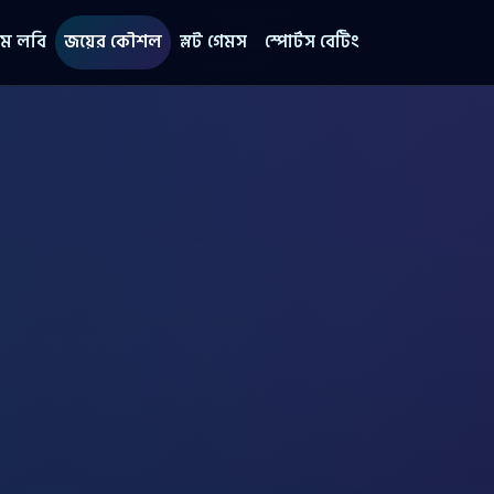
েম লবি
জয়ের কৌশল
স্লট গেমস
স্পোর্টস বেটিং