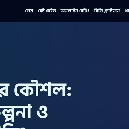
হোম
বেট গাইড
অনলাইন বেটিং
বিডি প্ল্যাটফর্ম
গ
ের কৌশল:
্পনা ও