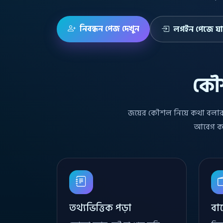
নিবন্ধন পেজ দেখুন
লগইন পেজে য
কৌশ
জয়ের কৌশল নিয়ে কথা বলার 
আবেগ কমা
তথ্যভিত্তিক পড়া
বাজ