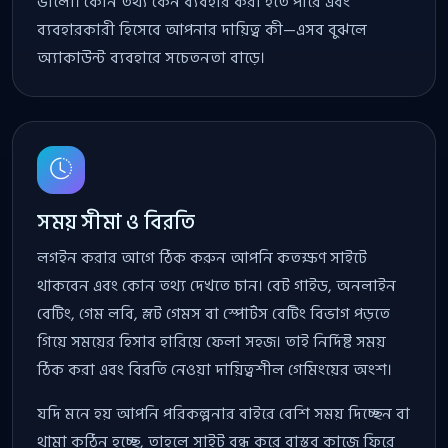
ভালো। কোন তথ্য কেন ব্যবহার করা হতে পারে এবং
ব্যবহারকারী হিসেবে আপনার দায়িত্ব কী—এসব বুঝলে
অ্যাকাউন্ট ব্যবহারে সচেতনতা বাড়ে।
সময় সীমা ও বিরতি
লগইন করার আগে ঠিক করুন আপনি কতক্ষণ সাইটে
থাকবেন এবং কোন তথ্য দেখতে চান। বেট গাইড, অনলাইন
বেটিং, গেম লবি, স্লট গেমস বা স্পোর্টস বেটিং বিভাগ পড়তে
গিয়ে সময়ের হিসাব হারিয়ে ফেলা সহজ। তাই নির্দিষ্ট সময়
ঠিক করা এবং বিরতি নেওয়া দায়িত্বশীল গেমিংয়ের অংশ।
যদি মনে হয় আপনি পরিকল্পনার বাইরে বেশি সময় দিচ্ছেন বা
থামা কঠিন হচ্ছে, তাহলে সাইট বন্ধ করে বাস্তব কাজে ফিরে