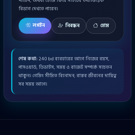
পারেন, অথবা হোমে ফিরে সাইটের তথ্যভিত্তিক
বিভাগ দেখতে পারেন।
লগইন
নিবন্ধন
হোম
শেষ কথা:
240 bd ব্যবহারের আগে নিজের বয়স,
পাসওয়ার্ড, ডিভাইস, সময় ও বাজেট সম্পর্কে সচেতন
থাকুন। গেমিং সীমিত বিনোদন; বাস্তব জীবনের দায়িত্ব
সব সময় আগে।