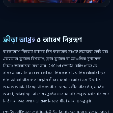
ক্রীড়া আগ্রহ
ও আবেগ নিয়ন্ত্রণ
বাংলাদেশে ক্রিকেট ম্যাচের দিন অনেকের মধ্যেই উত্তেজনা তৈরি হয়।
একইভাবে ফুটবল বিশ্বকাপ, ক্লাব ফুটবল বা আঞ্চলিক টুর্নামেন্ট
নিয়েও আলোচনা দেখা যায়। 240 bd স্পোর্টস বেটিং পেজে এই
বাস্তবতাকে মাথায় রেখে বলা হয়, প্রিয় দল বা জনপ্রিয় খেলোয়াড়ের
প্রতি আবেগ থাকলেও সিদ্ধান্ত ধীরে নেওয়া দরকার। একটি ম্যাচে
অনেক অজানা বিষয় থাকতে পারে, যেমন দলীয় পরিবর্তন, মাঠের
অবস্থা, আবহাওয়া বা শেষ মুহূর্তের সংবাদ। তাই শুধু আলোচনার ওপর
নির্ভর না করে তথ্য পড়া এবং নিজের সীমা মানা গুরুত্বপূর্ণ।
স্পোর্টস বেটিং এবং ক্যাসিনো-স্টাইল বিনোদনের মধ্যে পার্থক্যও বোঝা