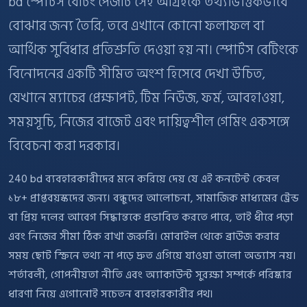
bd স্পোর্টস বেটিং পেজটি সেই আগ্রহকে তথ্যভিত্তিকভাবে
বোঝার জন্য তৈরি, তবে এখানে কোনো ফলাফল বা
আর্থিক সুবিধার প্রতিশ্রুতি দেওয়া হয় না। স্পোর্টস বেটিংকে
বিনোদনের একটি সীমিত অংশ হিসেবে দেখা উচিত,
যেখানে ম্যাচের প্রেক্ষাপট, টিম নিউজ, ফর্ম, আবহাওয়া,
সময়সূচি, নিজের বাজেট এবং দায়িত্বশীল গেমিং একসঙ্গে
বিবেচনা করা দরকার।
240 bd ব্যবহারকারীদের মনে করিয়ে দেয় যে এই কনটেন্ট কেবল
১৮+ প্রাপ্তবয়স্কদের জন্য। বন্ধুদের আলোচনা, সামাজিক মাধ্যমের ট্রেন্ড
বা প্রিয় দলের আবেগ সিদ্ধান্তকে প্রভাবিত করতে পারে, তাই ধীরে পড়া
এবং নিজের সীমা ঠিক রাখা জরুরি। মোবাইল থেকে ব্রাউজ করার
সময় ছোট স্ক্রিনে তথ্য না পড়ে দ্রুত এগিয়ে যাওয়া ভালো অভ্যাস নয়।
শর্তাবলী, গোপনীয়তা নীতি এবং অ্যাকাউন্ট সুরক্ষা সম্পর্কে পরিষ্কার
ধারণা নিয়ে এগোনোই সচেতন ব্যবহারকারীর পথ।