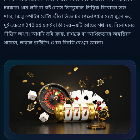
দরকার। গেম লবি বা স্লট গেমস ভিজ্যুয়াল-ভিত্তিক বিনোদন হতে
পারে, কিন্তু স্পোর্টস বেটিং ক্রীড়া ইভেন্টের প্রেক্ষাপটের সঙ্গে যুক্ত। তবু
দুই ক্ষেত্রেই 240 bd একই বার্তা দেয়—এটি আয়ের পথ নয়, বিনোদনের
সীমিত অংশ। আপনি যদি ক্লান্ত, চাপগ্রস্ত বা আর্থিকভাবে অস্বস্তিতে
থাকেন, তাহলে ব্রাউজিং থেকে বিরতি নেওয়া ভালো।