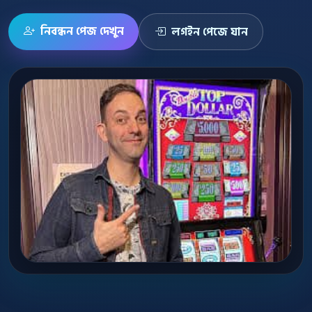
নিবন্ধন পেজ দেখুন
লগইন পেজে যান